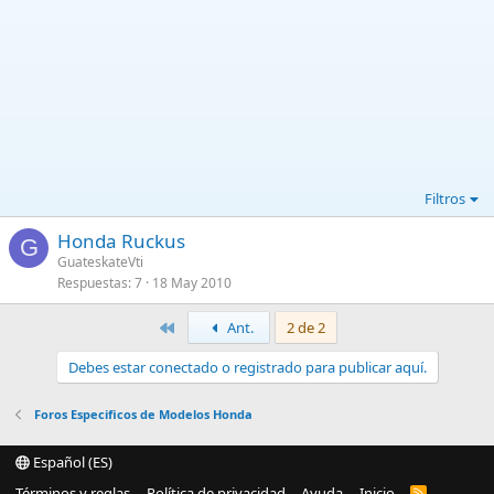
Filtros
Honda Ruckus
G
GuateskateVti
Respuestas
7
18 May 2010
Primero
Ant.
2 de 2
Debes estar conectado o registrado para publicar aquí.
Foros Especificos de Modelos Honda
Español (ES)
Términos y reglas
Política de privacidad
Ayuda
Inicio
R