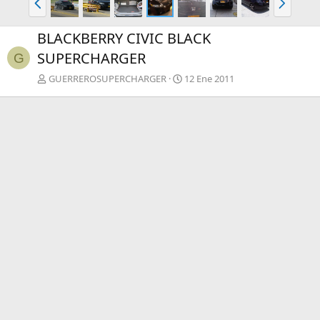
n
i
t
g
BLACKBERRY CIVIC BLACK
.
.
SUPERCHARGER
G
GUERREROSUPERCHARGER
12 Ene 2011