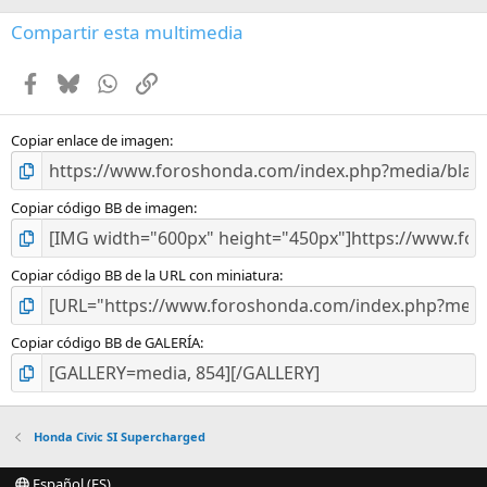
0
e
Compartir esta multimedia
s
t
Facebook
Bluesky
WhatsApp
Enlace
r
e
l
l
Copiar enlace de imagen
a
(
s
Copiar código BB de imagen
)
Copiar código BB de la URL con miniatura
Copiar código BB de GALERÍA
Honda Civic SI Supercharged
Español (ES)