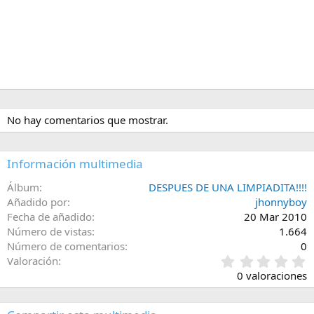
No hay comentarios que mostrar.
Información multimedia
Álbum
DESPUES DE UNA LIMPIADITA!!!!
Añadido por
jhonnyboy
Fecha de añadido
20 Mar 2010
Número de vistas
1.664
Número de comentarios
0
0
Valoración
,
0 valoraciones
0
0
e