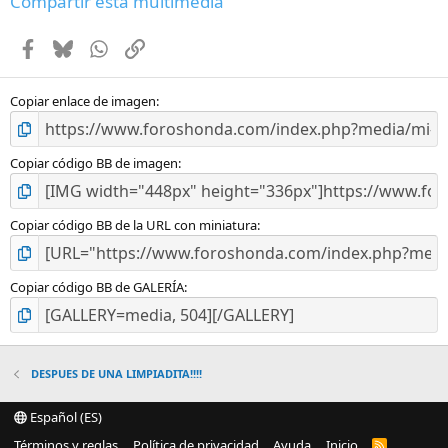
Compartir esta multimedia
s
t
Facebook
Bluesky
WhatsApp
Enlace
r
e
l
l
Copiar enlace de imagen
a
(
s
Copiar código BB de imagen
)
Copiar código BB de la URL con miniatura
Copiar código BB de GALERÍA
DESPUES DE UNA LIMPIADITA!!!!
Español (ES)
Términos y reglas
Política de privacidad
Ayuda
Inicio
R