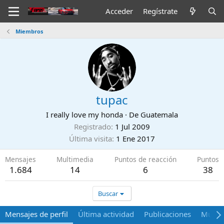
Acceder
Regístrate
Miembros
tupac
I really love my honda
·
De
Guatemala
Registrado
1 Jul 2009
Última visita
1 Ene 2017
Mensajes
Multimedia
Puntos de reacción
Puntos
1.684
14
6
38
Buscar
Mensajes de perfil
Última actividad
Publicaciones
Multi