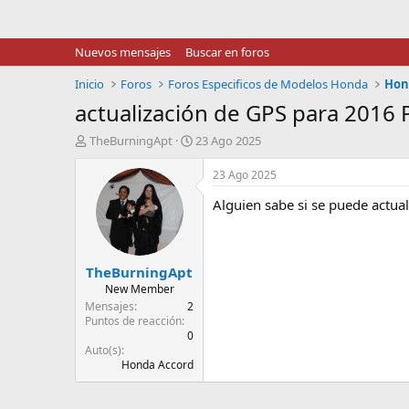
Nuevos mensajes
Buscar en foros
Inicio
Foros
Foros Especificos de Modelos Honda
Hond
actualización de GPS para 2016 Pi
I
F
TheBurningApt
23 Ago 2025
n
e
i
c
23 Ago 2025
c
h
Alguien sabe si se puede actual
i
a
a
d
d
e
o
i
TheBurningApt
r
n
d
i
New Member
e
c
Mensajes
2
l
i
Puntos de reacción
0
t
o
Auto(s)
e
Honda Accord
m
a