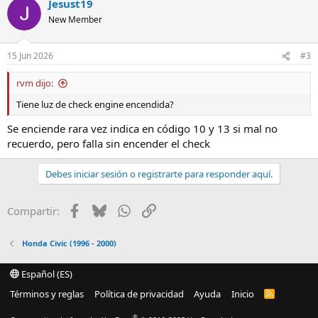
Jesust19
New Member
15 Jun 2026
#3
rvm dijo:
Tiene luz de check engine encendida?
Se enciende rara vez indica en código 10 y 13 si mal no
recuerdo, pero falla sin encender el check
Debes iniciar sesión o registrarte para responder aquí.
Facebook
Bluesky
WhatsApp
Enlace
Compartir:
Honda Civic (1996 - 2000)
Español (ES)
Términos y reglas
Política de privacidad
Ayuda
Inicio
R
S
S
®