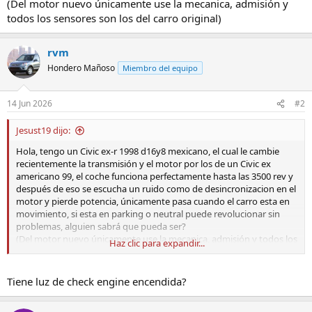
(Del motor nuevo únicamente use la mecanica, admisión y
todos los sensores son los del carro original)
rvm
Hondero Mañoso
Miembro del equipo
14 Jun 2026
#2
Jesust19 dijo:
Hola, tengo un Civic ex-r 1998 d16y8 mexicano, el cual le cambie
recientemente la transmisión y el motor por los de un Civic ex
americano 99, el coche funciona perfectamente hasta las 3500 rev y
después de eso se escucha un ruido como de desincronizacion en el
motor y pierde potencia, únicamente pasa cuando el carro esta en
movimiento, si esta en parking o neutral puede revolucionar sin
problemas, alguien sabrá que pueda ser?
(Del motor nuevo únicamente use la mecanica, admisión y todos los
Haz clic para expandir...
sensores son los del carro original)
Tiene luz de check engine encendida?