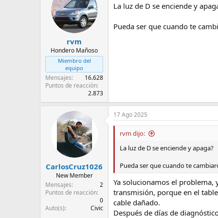
La luz de D se enciende y apag
Pueda ser que cuando te cambia
rvm
Hondero Mañoso
Miembro del
equipo
Mensajes
16.628
Puntos de reacción
2.873
17 Ago 2025
rvm dijo:
La luz de D se enciende y apaga?
Pueda ser que cuando te cambiaro
CarlosCruz1026
New Member
Ya solucionamos el problema, y
Mensajes
2
transmisión, porque en el tabl
Puntos de reacción
0
cable dañado.
Auto(s)
Civic
Después de días de diagnóstico 