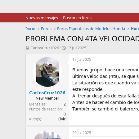
Nuevos mensajes
Buscar en foros
Inicio
Foros
Foros Especificos de Modelos Honda
Hond
PROBLEMA CON 4TA VELOCIDAD
I
F
CarlosCruz1026
17 Jul 2025
n
e
i
c
17 Jul 2025
c
h
Buenas grupo, hace una semana 
i
a
a
d
última velocidad (4ta), sé que 
d
e
La situación es que cuando va 
o
i
este responde.
CarlosCruz1026
r
n
Al frenar después de esta falla
d
i
New Member
Antes de hacer el cambio de l
e
c
Mensajes
2
También se cambió el balero/ro
l
i
Puntos de reacción
0
t
o
Auto(s)
Civic
e
m
a
20 Jul 2025