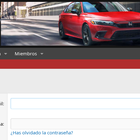
a
Miembros
il
ña
¿Has olvidado la contraseña?