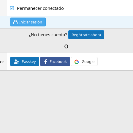
Permanecer conectado
Iniciar sesión
¿No tienes cuenta?
Regístrate ahora
o
do
Passkey
Facebook
Google