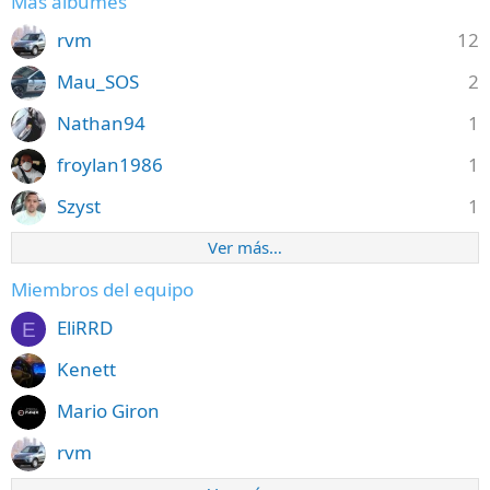
Más álbumes
rvm
12
Mau_SOS
2
Nathan94
1
froylan1986
1
Szyst
1
Ver más…
Miembros del equipo
EliRRD
E
Kenett
Mario Giron
rvm