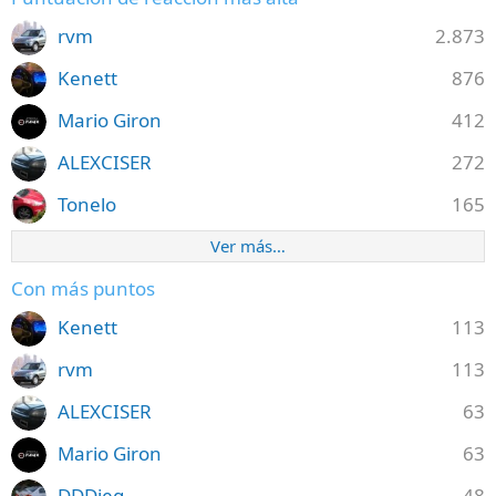
rvm
2.873
Kenett
876
Mario Giron
412
ALEXCISER
272
Tonelo
165
Ver más…
Con más puntos
Kenett
113
rvm
113
ALEXCISER
63
Mario Giron
63
DDDieg
48