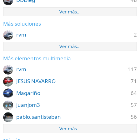
Ver más…
Más soluciones
rvm
2
Ver más…
Más elementos multimedia
rvm
117
JESUS NAVARRO
71
Magariño
64
juanjom3
57
pablo.santisteban
56
Ver más…