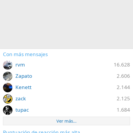
Con más mensajes
rvm
16.628
Zapato
2.606
Kenett
2.144
zack
2.125
tupac
1.684
Ver más…
Puntuación de reacción más alta