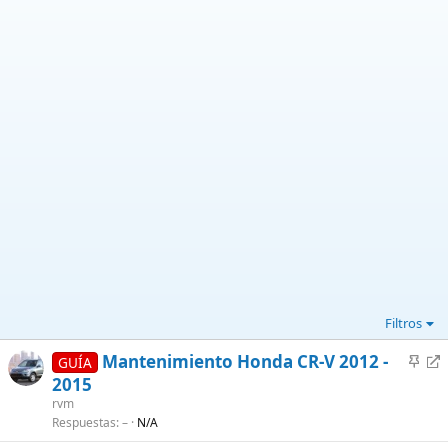
Filtros
A
R
Mantenimiento Honda CR-V 2012 -
GUÍA
n
e
2015
c
d
rvm
l
i
Respuestas
–
N/A
a
r