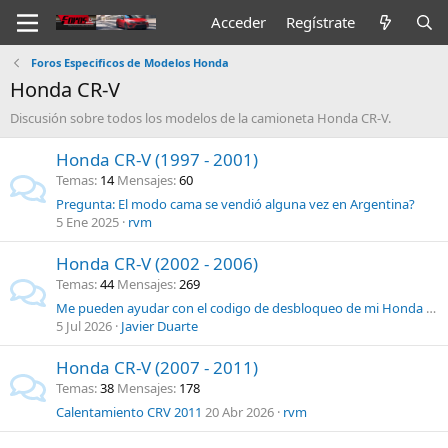
Acceder
Regístrate
Foros Especificos de Modelos Honda
Honda CR-V
Discusión sobre todos los modelos de la camioneta Honda CR-V.
Honda CR-V (1997 - 2001)
Temas
14
Mensajes
60
Pregunta: El modo cama se vendió alguna vez en Argentina?
5 Ene 2025
rvm
Honda CR-V (2002 - 2006)
Temas
44
Mensajes
269
Me pueden ayudar con el codigo de desbloqueo de mi Honda CRV
5 Jul 2026
Javier Duarte
Honda CR-V (2007 - 2011)
Temas
38
Mensajes
178
Calentamiento CRV 2011
20 Abr 2026
rvm