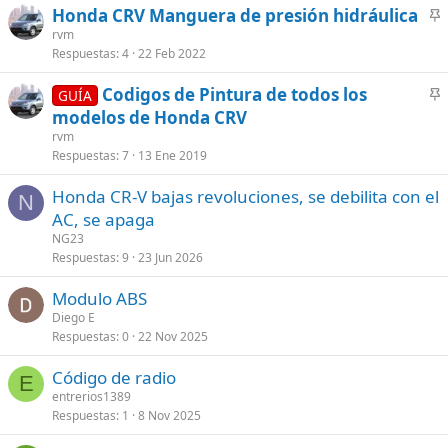
Honda CRV Manguera de presión hidráulica
d
e
n
rvm
o
c
Respuestas
4
22 Feb 2022
c
c
l
i
Codigos de Pintura de todos los
GUÍA
a
o
n
modelos de Honda CRV
d
n
c
rvm
o
a
l
Respuestas
7
13 Ene 2019
r
a
Honda CR-V bajas revoluciones, se debilita con el
d
N
AC, se apaga
o
NG23
Respuestas
9
23 Jun 2026
Modulo ABS
Diego E
Respuestas
0
22 Nov 2025
Código de radio
E
entrerios1389
Respuestas
1
8 Nov 2025