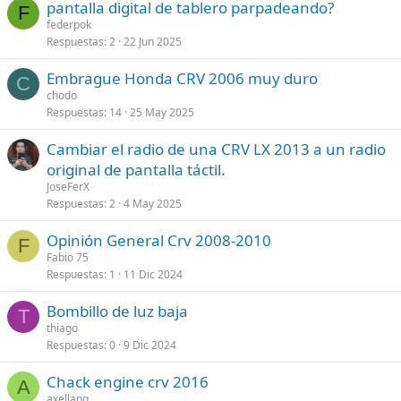
pantalla digital de tablero parpadeando?
F
federpok
Respuestas
2
22 Jun 2025
Embrague Honda CRV 2006 muy duro
C
chodo
Respuestas
14
25 May 2025
Cambiar el radio de una CRV LX 2013 a un radio
original de pantalla táctil.
JoseFerX
Respuestas
2
4 May 2025
Opinión General Crv 2008-2010
F
Fabio 75
Respuestas
1
11 Dic 2024
Bombillo de luz baja
T
thiago
Respuestas
0
9 Dic 2024
Chack engine crv 2016
A
axellang