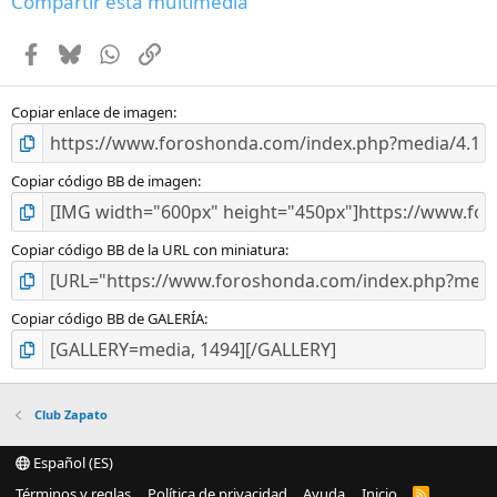
Compartir esta multimedia
s
t
Facebook
Bluesky
WhatsApp
Enlace
r
e
l
l
Copiar enlace de imagen
a
(
s
Copiar código BB de imagen
)
Copiar código BB de la URL con miniatura
Copiar código BB de GALERÍA
Club Zapato
Español (ES)
Términos y reglas
Política de privacidad
Ayuda
Inicio
R