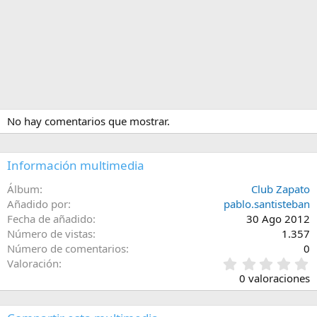
No hay comentarios que mostrar.
Información multimedia
Álbum
Club Zapato
Añadido por
pablo.santisteban
Fecha de añadido
30 Ago 2012
Número de vistas
1.357
Número de comentarios
0
0
Valoración
,
0 valoraciones
0
0
e