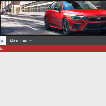
ia
Miembros
ia