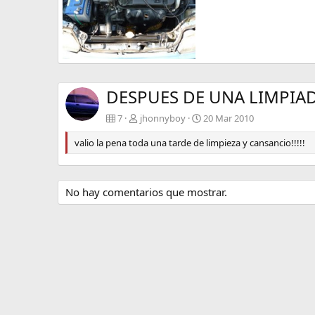
mi hondita (18)
jhonnyboy
20 Mar 2010
0
0
DESPUES DE UNA LIMPIADI
7
jhonnyboy
20 Mar 2010
valio la pena toda una tarde de limpieza y cansancio!!!!!
No hay comentarios que mostrar.