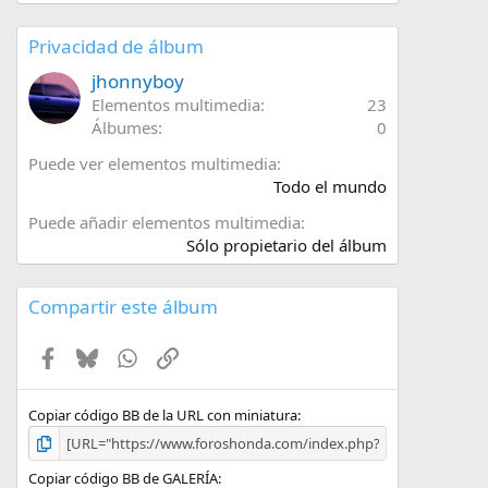
0
0
e
Privacidad de álbum
s
t
jhonnyboy
r
Elementos multimedia
23
e
Álbumes
0
l
l
Puede ver elementos multimedia
a
Todo el mundo
(
s
Puede añadir elementos multimedia
)
Sólo propietario del álbum
Compartir este álbum
Facebook
Bluesky
WhatsApp
Enlace
Copiar código BB de la URL con miniatura
Copiar código BB de GALERÍA