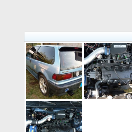
mi hondita (26)
mi hondita (15)
jhonnyboy
20 Mar 2010
jhonnyboy
20 Mar 201
0
0
0
2