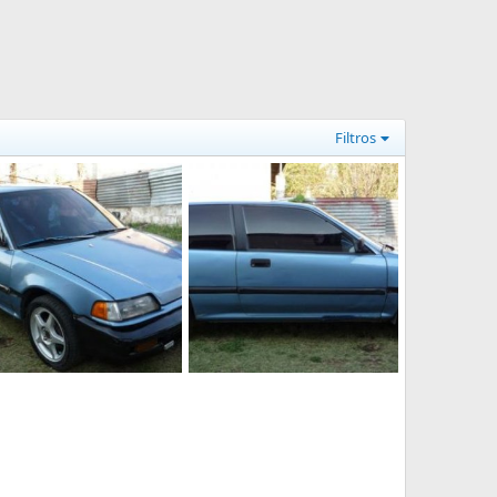
Filtros
hondita (23)
mi hondita (24)
jhonnyboy
20 Mar 2010
jhonnyboy
20 Mar 2010
0
0
0
1