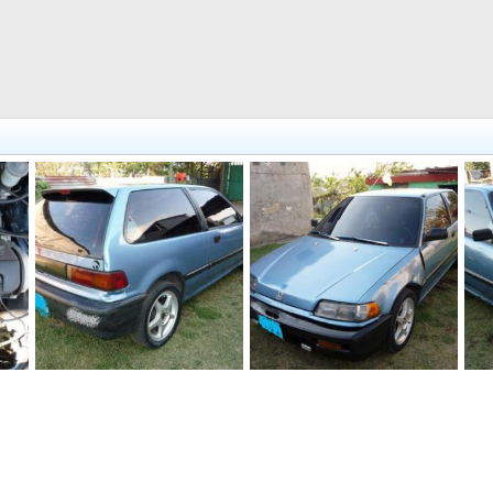
mi hondita (25)
mi hondita (21)
mi 
0
jhonnyboy
20 Mar 2010
jhonnyboy
20 Mar 2010
0
2
0
0