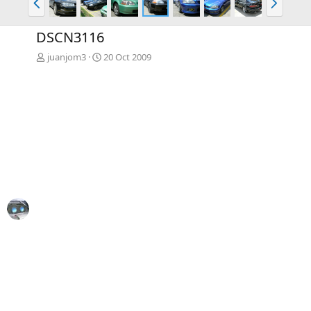
n
i
t
g
DSCN3116
.
.
juanjom3
20 Oct 2009