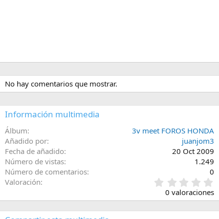
No hay comentarios que mostrar.
Información multimedia
Álbum
3v meet FOROS HONDA
Añadido por
juanjom3
Fecha de añadido
20 Oct 2009
Número de vistas
1.249
Número de comentarios
0
0
Valoración
,
0 valoraciones
0
0
e