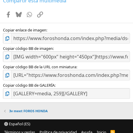
Compartir esta multimedia
s
t
Facebook
Bluesky
WhatsApp
Enlace
r
e
l
l
Copiar enlace de imagen
a
(
s
Copiar código BB de imagen
)
Copiar código BB de la URL con miniatura
Copiar código BB de GALERÍA
3v meet FOROS HONDA
Español (ES)
Términos y reglas
Política de privacidad
Ayuda
Inicio
R