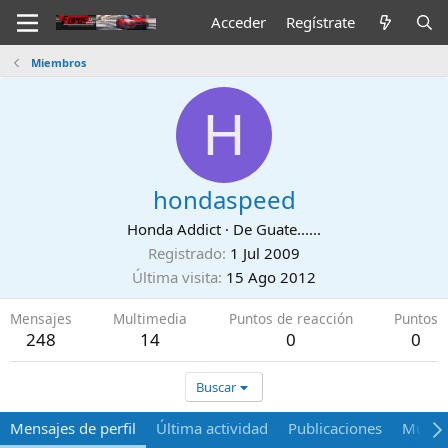
Acceder
Regístrate
Miembros
H
hondaspeed
Honda Addict
·
De
Guate......
Registrado
1 Jul 2009
Última visita
15 Ago 2012
Mensajes
Multimedia
Puntos de reacción
Puntos
248
14
0
0
Buscar
Mensajes de perfil
Última actividad
Publicaciones
Multi