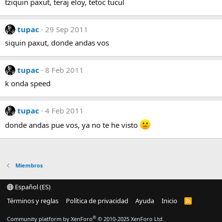
tziquin paxut, teraj eloy, tetoc tucul
tupac
29 Sep 2011
siquin paxut, donde andas vos
tupac
8 Feb 2011
k onda speed
tupac
4 Feb 2011
donde andas pue vos, ya no te he visto
Miembros
Español (ES)
Términos y reglas
Política de privacidad
Ayuda
Inicio
R
S
S
®
Community platform by XenForo
© 2010-2025 XenForo Ltd.