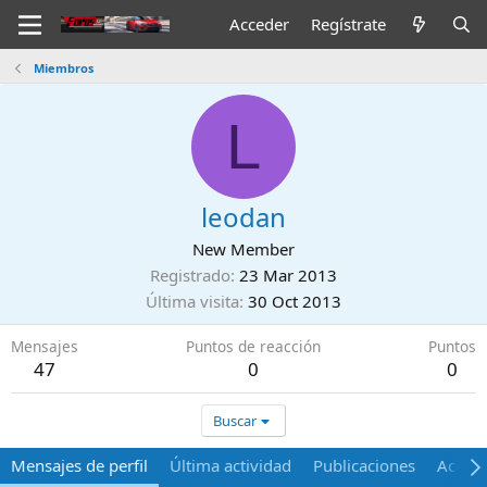
Acceder
Regístrate
Miembros
L
leodan
New Member
Registrado
23 Mar 2013
Última visita
30 Oct 2013
Mensajes
Puntos de reacción
Puntos
47
0
0
Buscar
Mensajes de perfil
Última actividad
Publicaciones
Acerca