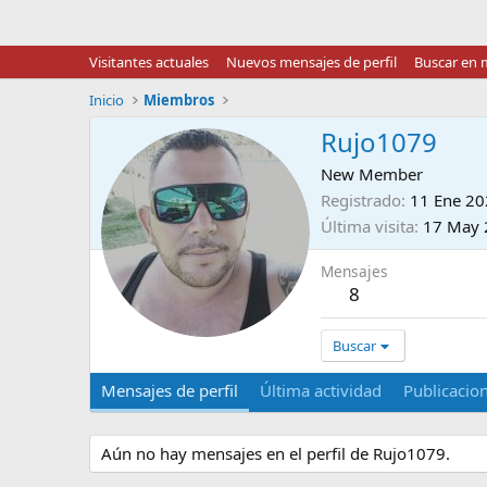
Visitantes actuales
Nuevos mensajes de perfil
Buscar en m
Inicio
Miembros
Rujo1079
New Member
Registrado
11 Ene 2
Última visita
17 May 
Mensajes
8
Buscar
Mensajes de perfil
Última actividad
Publicacio
Aún no hay mensajes en el perfil de Rujo1079.