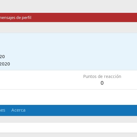
ensajes de perfil
020
2020
Puntos de reacción
0
nes
Acerca