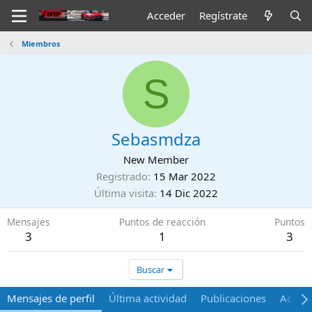
Acceder
Regístrate
Miembros
S
Sebasmdza
New Member
Registrado
15 Mar 2022
Última visita
14 Dic 2022
Mensajes
Puntos de reacción
Puntos
3
1
3
Buscar
Mensajes de perfil
Última actividad
Publicaciones
Acerca