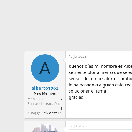
d
i
e
c
l
i
t
o
e
m
a
17 Jul 2023
A
buenos días mi nombre es Alber
se siente olor a hierro que se 
sensor de temperatura . cambie 
le ha pasado a alguien esto rea
alberto1962
solucionar el tema
New Member
gracias
Mensajes
7
Puntos de reacción
1
Auto(s)
civic exs 09
17 Jul 2023