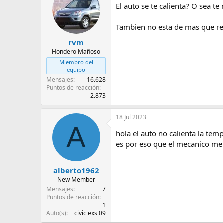
El auto se te calienta? O sea t
Tambien no esta de mas que rev
rvm
Hondero Mañoso
Miembro del
equipo
Mensajes
16.628
Puntos de reacción
2.873
18 Jul 2023
A
hola el auto no calienta la tem
es por eso que el mecanico me
alberto1962
New Member
Mensajes
7
Puntos de reacción
1
Auto(s)
civic exs 09