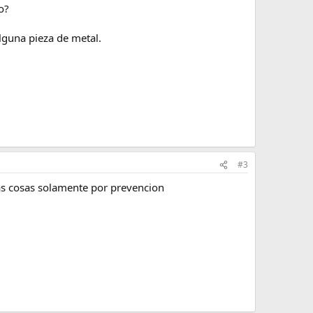
o?
lguna pieza de metal.
#3
 las cosas solamente por prevencion