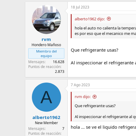
18 Jul 2023
alberto1962 dijo:
hola el auto no calienta la temper
es por eso que el mecanico me ma
rvm
Hondero Mañoso
Que refrigerante usas?
Miembro del
equipo
Mensajes
16.628
Al inspeccionar el refrigerante 
Puntos de reacción
2.873
7 Ago 2023
A
rvm dijo:
Que refrigerante usas?
Al inspeccionar el refrigerante al 
alberto1962
New Member
hola ... se ve el liquido refri
Mensajes
7
Puntos de reacción