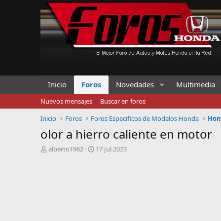
Inicio
Foros
Novedades
Multimedia
Nuevos mensajes
Buscar en foros
Inicio
Foros
Foros Especificos de Modelos Honda
Hond
olor a hierro caliente en motor
I
F
alberto1962
17 Jul 2023
n
e
i
c
c
h
i
a
a
d
d
e
o
i
r
n