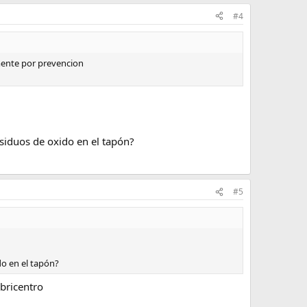
#4
amente por prevencion
residuos de oxido en el tapón?
#5
do en el tapón?
ubricentro