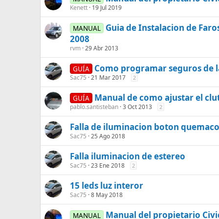
Kenett
19 Jul 2019
Guia de Instalacion de Faro
MANUAL
2008
rvm
29 Abr 2013
Como programar seguros de la
GUÍA
Sac75
21 Mar 2017
2
Manual de como ajustar el clu
GUÍA
pablo.santisteban
3 Oct 2013
2
Falla de iluminacion boton quemac
Sac75
25 Ago 2018
Falla iluminacion de estereo
Sac75
23 Ene 2018
2
15 leds luz interor
Sac75
8 May 2018
Manual del propietario Civ
MANUAL