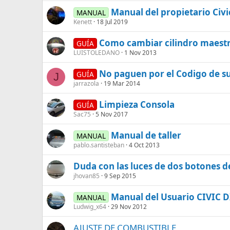
Manual del propietario Civ
MANUAL
Kenett
18 Jul 2019
Como cambiar cilindro maestro
GUÍA
LUISTOLEDANO
1 Nov 2013
No paguen por el Codigo de s
GUÍA
J
jarrazola
19 Mar 2014
Limpieza Consola
GUÍA
Sac75
5 Nov 2017
Manual de taller
MANUAL
pablo.santisteban
4 Oct 2013
Duda con las luces de dos botones d
jhovan85
9 Sep 2015
Manual del Usuario CIVIC D
MANUAL
Ludwig_x64
29 Nov 2012
AJUSTE DE COMBUSTIBLE