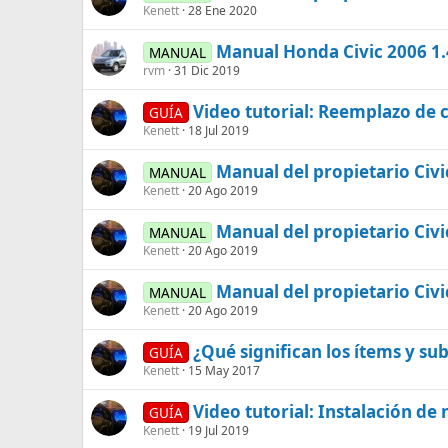
Kenett
28 Ene 2020
Manual Honda Civic 2006 1.
MANUAL
rvm
31 Dic 2019
Video tutorial: Reemplazo de 
GUÍA
Kenett
18 Jul 2019
Manual del propietario Civi
MANUAL
Kenett
20 Ago 2019
Manual del propietario Civ
MANUAL
Kenett
20 Ago 2019
Manual del propietario Civ
MANUAL
Kenett
20 Ago 2019
¿Qué significan los ítems y s
GUÍA
Kenett
15 May 2017
Video tutorial: Instalación de
GUÍA
Kenett
19 Jul 2019