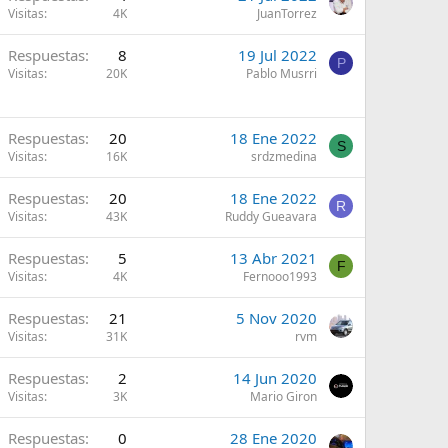
Visitas
4K
JuanTorrez
A
Respuestas
8
19 Jul 2022
P
Visitas
20K
Pablo Musrri
A
Respuestas
20
18 Ene 2022
S
Visitas
16K
srdzmedina
A
Respuestas
20
18 Ene 2022
R
Visitas
43K
Ruddy Gueavara
A
Respuestas
5
13 Abr 2021
F
Visitas
4K
Fernooo1993
A
Respuestas
21
5 Nov 2020
Visitas
31K
rvm
A
Respuestas
2
14 Jun 2020
Visitas
3K
Mario Giron
A
Respuestas
0
28 Ene 2020