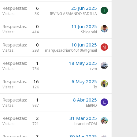
Respuestas
6
25 Jun 2025
I
Visitas
3K
IRVING ARMANDO PADILLA
Respuestas
0
11 Jun 2025
Visitas
414
Shigaraki
Respuestas
0
10 Jun 2025
M
Visitas
293
marquezadrian040106@gmail
Respuestas
1
18 May 2025
Visitas
754
rvm
Respuestas
16
6 May 2025
Visitas
12K
Flx
Respuestas
1
8 Abr 2025
E
Visitas
987
EliRRD
Respuestas
2
31 Mar 2025
Visitas
721
brandonTOM
Respuestas
3
30 Mar 2025