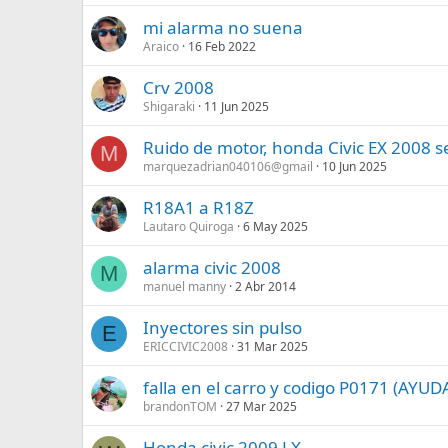
mi alarma no suena
Araico
16 Feb 2022
Crv 2008
Shigaraki
11 Jun 2025
Ruido de motor, honda Civic EX 2008 
M
marquezadrian040106@gmail
10 Jun 2025
R18A1 a R18Z
Lautaro Quiroga
6 May 2025
alarma civic 2008
M
manuel manny
2 Abr 2014
Inyectores sin pulso
E
ERICCIVIC2008
31 Mar 2025
falla en el carro y codigo P0171 (AY
brandonTOM
27 Mar 2025
Honda civic 2009 LX