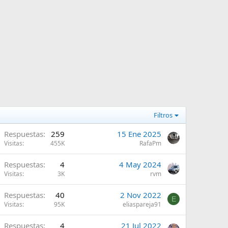
Filtros
A
Respuestas
259
15 Ene 2025
Visitas
455K
RafaPm
A
Respuestas
4
4 May 2024
Visitas
3K
rvm
A
Respuestas
40
2 Nov 2022
E
Visitas
95K
eliaspareja91
A
Respuestas
4
21 Jul 2022