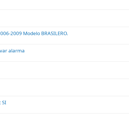
a
d
o
2006-2009 Modelo BRASILERO.
ivar alarma
 SI