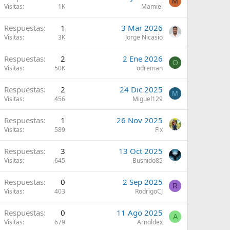
M
Visitas
1K
Mamiel
Respuestas
1
3 Mar 2026
Visitas
3K
Jorge Nicasio
Respuestas
2
2 Ene 2026
O
Visitas
50K
odreman
Respuestas
2
24 Dic 2025
M
Visitas
456
Miguel129
Respuestas
1
26 Nov 2025
Visitas
589
Flx
Respuestas
3
13 Oct 2025
Visitas
645
Bushido85
Respuestas
0
2 Sep 2025
R
Visitas
403
RodrigoCJ
Respuestas
0
11 Ago 2025
A
Visitas
679
Arnoldex