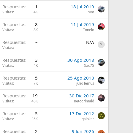
A
Respuestas
1
18 Jul 2019
Visitas
4K
rvm
A
Respuestas
8
11 Jul 2019
Visitas
8K
Tonelo
Respuestas
–
N/A
Visitas
–
A
Respuestas
3
30 Ago 2018
Visitas
4K
Sac75
A
Respuestas
5
25 Ago 2018
Visitas
7K
julio lemus
A
Respuestas
19
30 Dic 2017
Visitas
40K
netogrimald
A
Respuestas
5
17 Dic 2012
G
Visitas
35K
galokar
Respuestas
2
9 Jun 2026