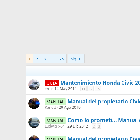
1
2
3
…
75
Sig.
Mantenimiento Honda Civic 2
GUÍA
rvm
14 May 2011
11
12
13
Manual del propietario Civi
MANUAL
Kenett
20 Ago 2019
Como lo prometi... Manual d
MANUAL
Ludwig_x64
29 Dic 2012
2
3
Manual del propietario Civ
MANUAL