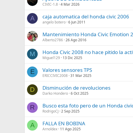
CIVIC-1.8
4 Mar 2026
caja automatica del honda civic 2006
A
angelo botero
6 Jun 2011
Mantenimiento Honda Civic Emotion 
Alberto2786
26 Ago 2016
Honda Civic 2008 no hace pitido la act
M
Miguel129
13 Dic 2025
Valores sensores TPS
E
ERICCIVIC2008
31 Mar 2025
Disminución de revoluciones
D
Darko Hondero
6 Oct 2025
Busco esta foto pero de un Honda civic
R
RodrigoCJ
2 Sep 2025
FALLA EN BOBINA
A
Arnoldex
11 Ago 2025