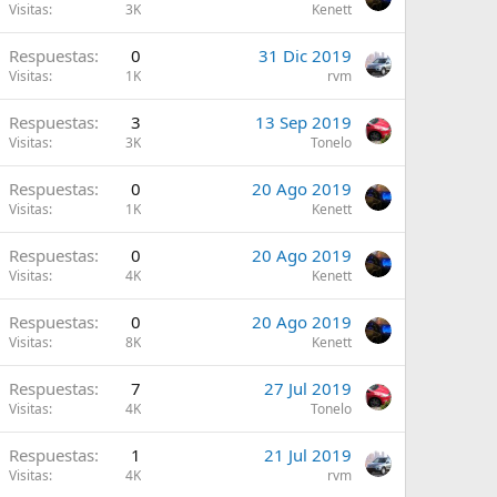
Visitas
3K
Kenett
A
Respuestas
0
31 Dic 2019
Visitas
1K
rvm
A
Respuestas
3
13 Sep 2019
Visitas
3K
Tonelo
A
Respuestas
0
20 Ago 2019
Visitas
1K
Kenett
A
Respuestas
0
20 Ago 2019
Visitas
4K
Kenett
A
Respuestas
0
20 Ago 2019
Visitas
8K
Kenett
A
Respuestas
7
27 Jul 2019
Visitas
4K
Tonelo
A
Respuestas
1
21 Jul 2019
Visitas
4K
rvm