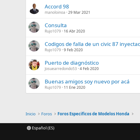
Accord 98
manoloinoa
29 Mar 2021
Consulta
Rujo1079
16 Abr 2020
Codigos de falla de un civic 87 inyect
Rujo1079
9 Feb 2020
Puerto de diagnóstico
Josuearredondo53
4 Feb 2020
Buenas amigos soy nuevo por acá
Rujo1079
11 Ene 2020
Inicio
Foros
Foros Especificos de Modelos Honda
Español (ES)