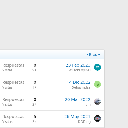
Filtros
Respuestas
0
23 Feb 2023
Visitas
9K
WilsonEspinal
Respuestas
0
14 Dic 2022
S
Visitas
1K
Sebasmdza
Respuestas
0
20 Mar 2022
Visitas
2K
rvm
Respuestas
5
26 May 2021
Visitas
2K
DDDieg