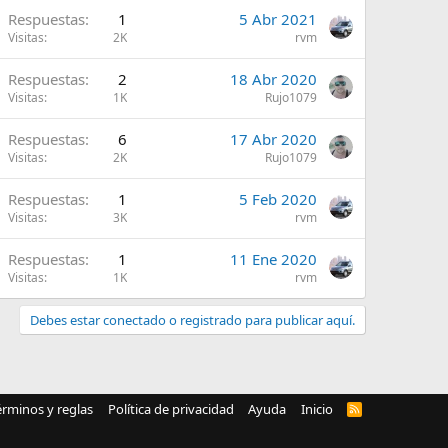
Respuestas
1
5 Abr 2021
Visitas
2K
rvm
Respuestas
2
18 Abr 2020
Visitas
1K
Rujo1079
Respuestas
6
17 Abr 2020
Visitas
2K
Rujo1079
Respuestas
1
5 Feb 2020
Visitas
3K
rvm
Respuestas
1
11 Ene 2020
Visitas
1K
rvm
Debes estar conectado o registrado para publicar aquí.
érminos y reglas
Política de privacidad
Ayuda
Inicio
R
S
S