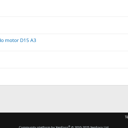
ado motor D15 A3
T
®
Community platform by XenForo
© 2010-2025 XenForo Ltd.