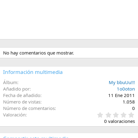
No hay comentarios que mostrar.
Información multimedia
Álbum
My bbuUu!!!
Añadido por
1o0oton
Fecha de añadido
11 Ene 2011
Número de vistas
1.058
Número de comentarios
0
0
Valoración
,
0 valoraciones
0
0
e