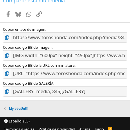
Compartir esta multimedia
s
t
Facebook
Bluesky
WhatsApp
Enlace
r
e
l
l
Copiar enlace de imagen
a
(
s
Copiar código BB de imagen
)
Copiar código BB de la URL con miniatura
Copiar código BB de GALERÍA
My bbuUu!!!
Español (ES)
Términos y reglas
Política de privacidad
Ayuda
Inicio
R