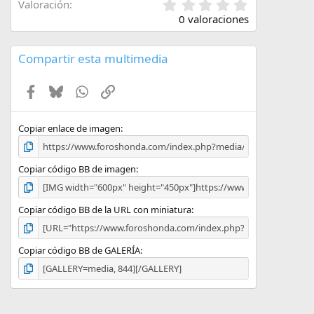
0
Valoración
,
0 valoraciones
0
0
e
Compartir esta multimedia
s
t
Facebook
Bluesky
WhatsApp
Enlace
r
e
l
l
Copiar enlace de imagen
a
(
s
Copiar código BB de imagen
)
Copiar código BB de la URL con miniatura
Copiar código BB de GALERÍA