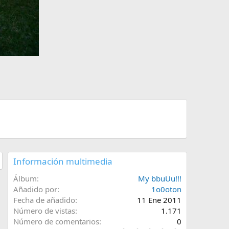
Información multimedia
Álbum
My bbuUu!!!
Añadido por
1o0oton
Fecha de añadido
11 Ene 2011
Número de vistas
1.171
Número de comentarios
0