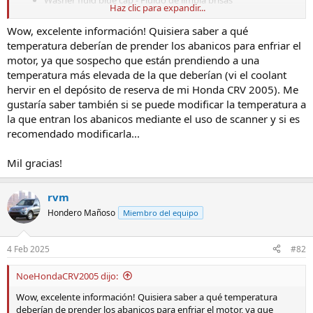
Haz clic para expandir...
Engine Oil fill cap -tapadera para echarle aceite al auto
Engine oil dipstick orange handle - Medidor de aceite con
Wow, excelente información! Quisiera saber a qué
agarrador de color naranja
temperatura deberían de prender los abanicos para enfriar el
Brake fluid gray cap - Fluido de frenos, tapadera gris
motor, ya que sospecho que están prendiendo a una
Clutch fluid manual transmission only light gray cap - Fluido
temperatura más elevada de la que deberían (vi el coolant
para clutch, solo en transmisión manual, tapadera de color
gris claro.
hervir en el depósito de reserva de mi Honda CRV 2005). Me
Automatic tranmission fluid dipstick yellow loop - Medidor
gustaría saber también si se puede modificar la temperatura a
de fluido de transmisión de caja automática, con agarrador
la que entran los abanicos mediante el uso de scanner y si es
de color amarillo.
recomendado modificarla...
Engine coolant reservoir - Reserva de enfriador de motor
coolant
Mil gracias!
Radiator Cap - Tapadera de radiador
rvm
Hondero Mañoso
Miembro del equipo
¿Que aceite usar?
Honda recomienda usar aceite 5w 20 para todos los modelos de
4 Feb 2025
#82
Honda CR-V de 2002 al 2006, y a que protege el motor a cualquier
temperatura ambiente y ayuda a economizar gasolina. El aceite
NoeHondaCRV2005 dijo:
tiene que cumplir las certificaciones API para motores de gasolina.
Wow, excelente información! Quisiera saber a qué temperatura
Si en tal caso no hay disponible aceite 5w 20 puedes usar aceite 5w
deberían de prender los abanicos para enfriar el motor, ya que
30 pero debes de utilizar aceite 5w 20 en el próximo cambio.