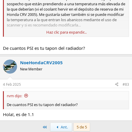
sospecho que están prendiendo a una temperatura más elevada de
la que deberían (vi el coolant hervir en el depósito de reserva de mi
Se puede usar aceite sintético sin problema alguno.
Honda CRV 2005). Me gustaría saber también si se puede modificar
la temperatura a la que entran los abanicos mediante el uso de
Si en tu país las temperaturas no llegan a bajo cero grados celsius,
scanner y si es recomendado modificarla...
puedes utilizar otra viscosidad. Sugerimos crear un tema en el foro
especifico de tu auto para darte unas recomendaciones en base al
Haz clic para expandir...
Mil gracias!
clima de tu país y condiciones de manejo.
De cuantos PSI es tu tapon del radiador?
NoeHondaCRV2005
El Honda CR-V 2002 - 2006 no necesita ningún aditivo de aceite
New Member
y utiliza 4.4 us quarts de aceite
Honda recomienda arrancar el carro hasta que llegue a
4 Feb 2025
#83
temperatura normal, luego apagarlo y sacarle todo el aceite, a
continuación adjunto una foto en donde pueden encontrar la
rvm dijo:
ubicación del lugar donde se saca el aceite y donde se encuentra el
De cuantos PSI es tu tapon del radiador?
filtro de aceite en los Honda CR-V 2002-2006.
Hola!, es de 1.1
Primero
Ant.
5 de 5
¿Cada cuanto cambiar el aceite?